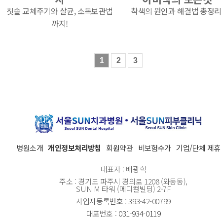
칫솔 교체주기와 살균, 소독보관법
착색의 원인과 해결법 총정리
까지!
1
2
3
병원소개
개인정보처리방침
회원약관
비보험수가
기업/단체 제휴
대표자 : 배광학
주소 : 경기도 파주시 경의로 1208 (와동동),
SUN M 타워 (메디컬빌딩) 2-7F
사업자등록번호 : 393-42-00799
대표번호 :
031-934-0119